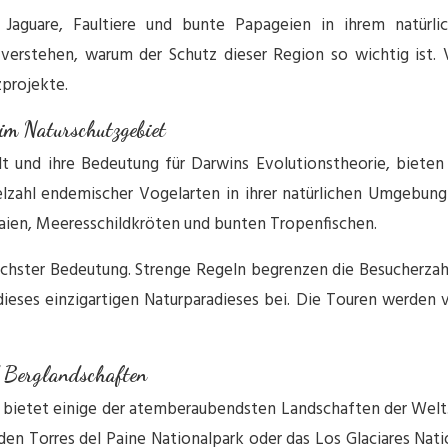
 Jaguare, Faultiere und bunte Papageien in ihrem natürl
tehen, warum der Schutz dieser Region so wichtig ist. Vi
zprojekte.
im Naturschutzgebiet
elt und ihre Bedeutung für Darwins Evolutionstheorie, bieten
elzahl endemischer Vogelarten in ihrer natürlichen Umgebun
aien, Meeresschildkröten und bunten Tropenfischen.
öchster Bedeutung. Strenge Regeln begrenzen die Besucherza
eses einzigartigen Naturparadieses bei. Die Touren werden von
d Berglandschaften
, bietet einige der atemberaubendsten Landschaften der Welt. 
den Torres del Paine Nationalpark oder das Los Glaciares Nati