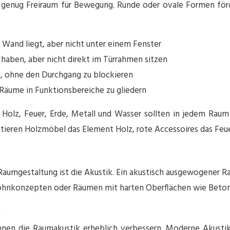
genug Freiraum für Bewegung. Runde oder ovale Formen förd
n Wand liegt, aber nicht unter einem Fenster
ür haben, aber nicht direkt im Türrahmen sitzen
n, ohne den Durchgang zu blockieren
 Räume in Funktionsbereiche zu gliedern
Holz, Feuer, Erde, Metall und Wasser sollten in jedem Raum 
tieren Holzmöbel das Element Holz, rote Accessoires das Feue
umgestaltung ist die Akustik. Ein akustisch ausgewogener R
nkonzepten oder Räumen mit harten Oberflächen wie Beton ode
n die Raumakustik erheblich verbessern. Moderne Akustikpa