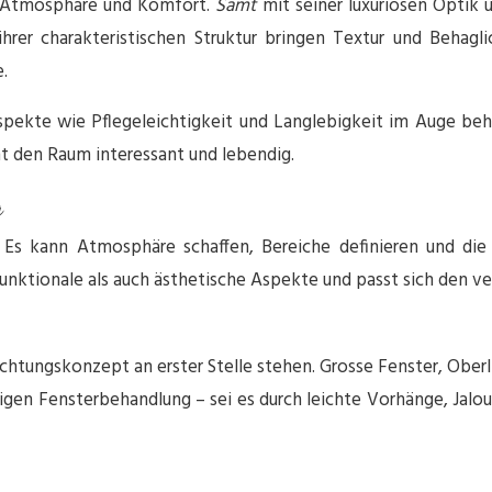
on Atmosphäre und Komfort.
Samt
mit seiner luxuriösen Optik
ihrer charakteristischen Struktur bringen Textur und Behag
.
 Aspekte wie Pflegeleichtigkeit und Langlebigkeit im Auge be
t den Raum interessant und lebendig.
g
. Es kann Atmosphäre schaffen, Bereiche definieren und di
nktionale als auch ästhetische Aspekte und passt sich den v
htungskonzept an erster Stelle stehen. Grosse Fenster, Oberlic
igen Fensterbehandlung – sei es durch leichte Vorhänge, Jalous